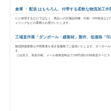
倉庫 ・ 配送 はもちろん、付帯する柔軟な物流加工
ただ保管するだけではなく、商品への付属品同梱・印刷・DM発送など
ュリンクなどの業務もお受けいたします。
工場直作業「ダンボール・緩衝材」製作、低価格「印
物流関連業務も中間業者を省き低価格でご提供いたします。ダンボール
す。
（2点封入、宛名印刷、メール便発送料込で100円/部のDM発送サービ