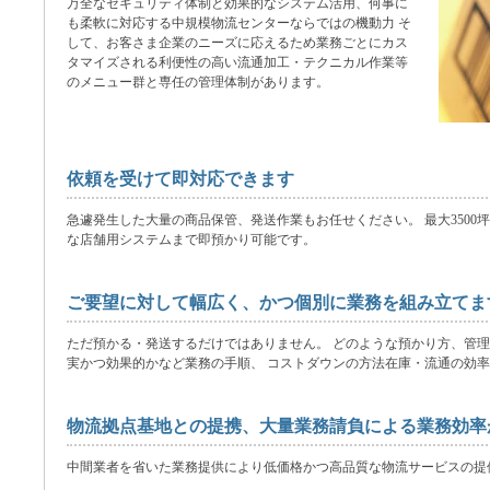
万全なセキュリティ体制と効果的なシステム活用、何事に
も柔軟に対応する中規模物流センターならではの機動力 そ
して、お客さま企業のニーズに応えるため業務ごとにカス
タマイズされる利便性の高い流通加工・テクニカル作業等
のメニュー群と専任の管理体制があります。
依頼を受けて即対応できます
急遽発生した大量の商品保管、発送作業もお任せください。 最大3500
な店舗用システムまで即預かり可能です。
ご要望に対して幅広く、かつ個別に業務を組み立てま
ただ預かる・発送するだけではありません。 どのような預かり方、管
実かつ効果的かなど業務の手順、 コストダウンの方法在庫・流通の効
物流拠点基地との提携、大量業務請負による業務効率
中間業者を省いた業務提供により低価格かつ高品質な物流サービスの提